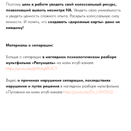
Поэтому
цель в работе увидеть свой колоссальный ресурс,
позволивший выжить несмотря НА.
Увидеть свою уникальность
и увидеть ценность сложного опыта. Раскрыть колоссальную силу
личности. И понять, что
создавать «дорожные карты» дано не
каждому!
Материалы о сепарации:
Больше о сепарации
в наглядном психологическом разборе
мультфильма «Рапунцель»
на моем ютуб-канале:
https://youtu.be/gVKfAgXK3CY
Видео
о причинах нарушения сепарации, последствиях
нарушения и путях решения
в наглядном разборе мультфильма
«Пуповина на моем ютуб-канале:
https://youtu.be/Do_L161OlLQ